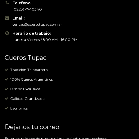
Telefono:
(0223) 4740340
Email:
ventas@cuerostupac.com.ar
Horario de trabajo:
Lunes a Viernes / 8:00 AM - 16:00 PM
Cueros Tupac
Tradición Talabartera
100% Cueros Argentinos
Diseño Exclusivos
Calidad Grantizada
Escribinos
Dejanos tu correo
Enterate primero de nuestros lanzamientos y promociones.